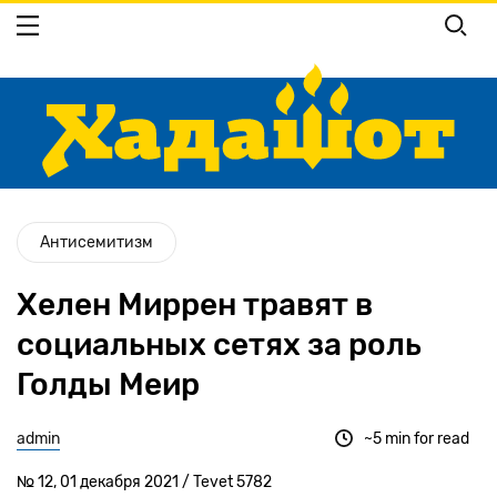
Перейти
к
основному
содержанию
Антисемитизм
Хелен Миррен травят в
социальных сетях за роль
Голды Меир
admin
~5 min for read
№ 12, 01 декабря 2021 / Tevet 5782