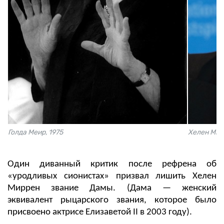
Голда Меир, 1975
Хелен Мир
Один диванный критик после рефрена об
«уродливых сионистах» призвал лишить Хелен
Миррен звание Дамы. (Дама — женский
эквивалент рыцарского звания, которое было
присвоено актрисе Елизаветой II в 2003 году).