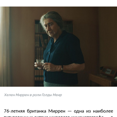
Хелен Миррен в роли Голды Меир
76-летняя британка Миррен — одна из наиболее