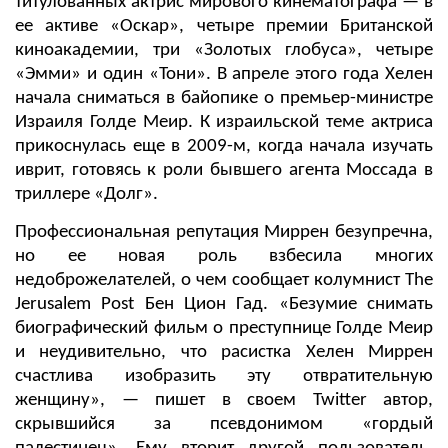
титулованных актрис мирового кинематографа — в
ее активе «Оскар», четыре премии Британской
киноакадемии, три «Золотых глобуса», четыре
«Эмми» и один «Тони». В апреле этого года Хелен
начала сниматься в байопике о премьер-министре
Израиля Голде Меир. К израильской теме актриса
прикоснулась еще в 2009-м, когда начала изучать
иврит, готовясь к роли бывшего агента Моссада в
триллере «Долг».
Профессиональная репутация Миррен безупречна,
но ее новая роль взбесила многих
недоброжелателей, о чем сообщает колумнист The
Jerusalem Post Бен Цион Гад. «Безумие снимать
биографический фильм о преступнице Голде Меир
и неудивительно, что расистка Хелен Миррен
счастлива изобразить эту отвратительную
женщину», — пишет в своем Twitter автор,
скрывшийся за псевдонимом «гордый