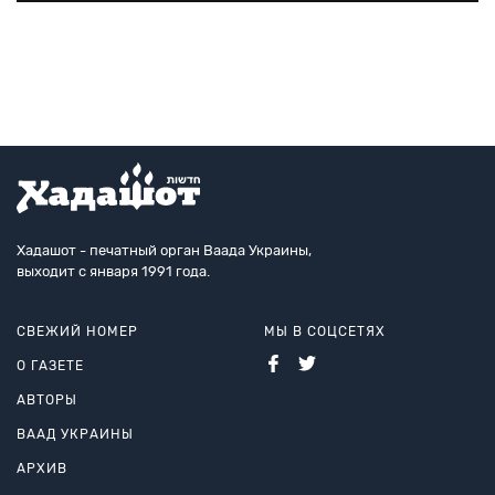
продвижении гаджета MyEye, созданного для
помощи
слепым и слабовидящим. MyEye крепится на любые очк
Хадашот - печатный орган Ваада Украины,
выходит с января 1991 года.
СВЕЖИЙ НОМЕР
МЫ В СОЦСЕТЯХ
О ГАЗЕТЕ
АВТОРЫ
ВААД УКРАИНЫ
АРХИВ