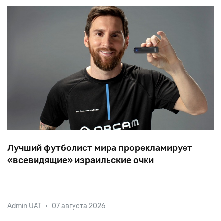
Лучший футболист мира прорекламирует
«всевидящие» израильские очки
Капитан сборной Аргентины, обладатель
Admin UAT
•
07 августа 2026
«Бриллиантового мяча» как лучший футболист
планеты, Лионель Месси примет участие в