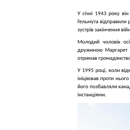
У січні 1943 року ві
Гельмута відправили р
зустрів закінчення вій
Молодий чоловік осі
дружиною Маргарет е
отримав громадянство 
У 1995 році, коли ві
ініціював проти нього 
його позбавляли кана
інстанціями.