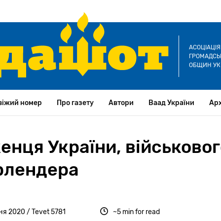
АСОЦІАЦІ
ГРОМАДСЬК
ОБЩИН УК
віжий номер
Про газету
Автори
Ваад України
Арх
нця України, військовог
рлендера
ня 2020 / Tevet 5781
~5 min for read