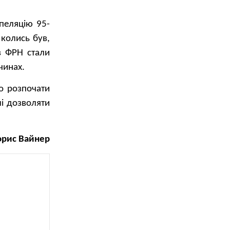
пеляцію 95-
 колись був,
в ФРН стали
чинах.
о розпочати
і дозволяти
орис Вайнер