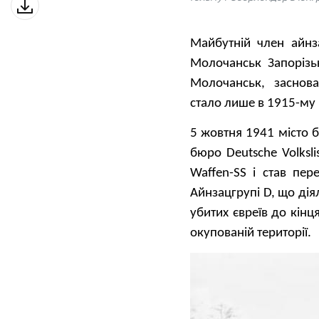
Майбутній член айн
Молочанськ Запорізьк
Молочанськ, заснов
стало лише в 1915-му 
5 жовтня 1941 місто 
бюро Deutsche Volksl
Waffen-SS і став пе
Айнзацгрупі D, що діял
убитих євреїв до кінц
окупованій території.