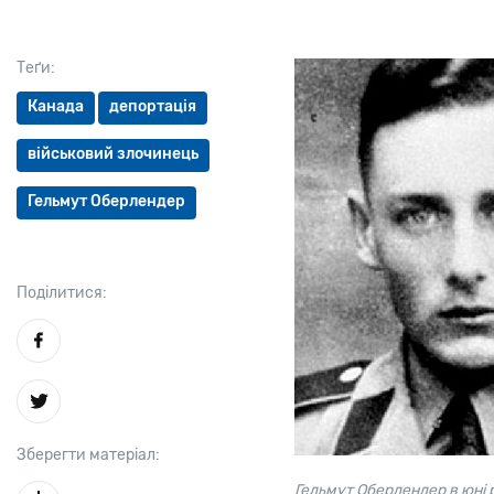
Теґи:
Канада
депортація
військовий злочинець
Гельмут Оберлендер
Поділитися:
Зберегти матеріал:
Гельмут Оберлендер в юні р