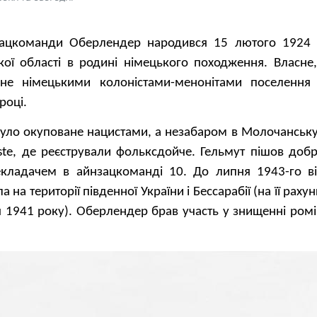
зацкоманди Оберлендер народився 15 лютого 1924 
ої області в родині німецького походження. Власне,
ане німецькими колоністами-менонітами поселення
році.
було окуповане нацистами, а незабаром в Молочанську
iste, де реєстрували фольксдойче. Гельмут пішов доб
рекладачем в айнзацкоманді 10. До липня 1943-го в
а на території південної України і Бессарабії (на її рах
я 1941 року). Оберлендер брав участь у знищенні ромів