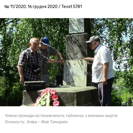
№ 11/2020, 16 грудня 2020 / Tevet 5781
Члени громади встановлюють табличку з іменами жертв
Голокосту. Зліва - Яків Тамаркін