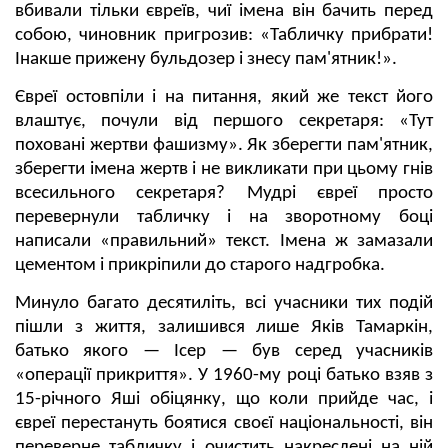
вбивали тільки євреїв, чиї імена він бачить перед
собою, чиновник пригрозив: «Табличку прибрати!
Інакше прижену бульдозер і знесу пам'ятник!».
Євреї остовпіли і на питання, який же текст його
влаштує, почули від першого секретаря: «Тут
поховані жертви фашизму». Як зберегти пам'ятник,
зберегти імена жертв і не викликати при цьому гнів
всесильного секретаря? Мудрі євреї просто
перевернули табличку і на зворотному боці
написали «правильний» текст. Імена ж замазали
цементом і прикріпили до старого надгробка.
Минуло багато десятиліть, всі учасники тих подій
пішли з життя, залишився лише Яків Тамаркін,
батько якого — Ісер — був серед учасників
«операції прикриття». У 1960-му році батько взяв з
15-річного Яші обіцянку, що коли прийде час, і
євреї перестануть боятися своєї національності, він
переверне табличку і очистить накреслені на ній