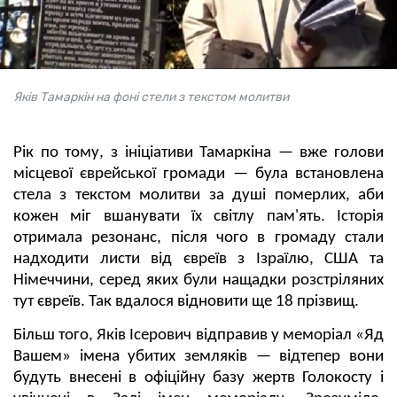
Яків Тамаркін на фоні стели з текстом молитви
Рік по тому, з ініціативи Тамаркіна — вже голови
місцевої єврейської громади — була встановлена
стела з текстом молитви за душі померлих, аби
кожен міг вшанувати їх світлу пам'ять. Історія
отримала резонанс, після чого в громаду стали
надходити листи від євреїв з Ізраїлю, США та
Німеччини, серед яких були нащадки розстріляних
тут євреїв. Так вдалося відновити ще 18 прізвищ.
Більш того, Яків Ісерович відправив у меморіал «Яд
Вашем» імена убитих земляків — відтепер вони
будуть внесені в офіційну базу жертв Голокосту і