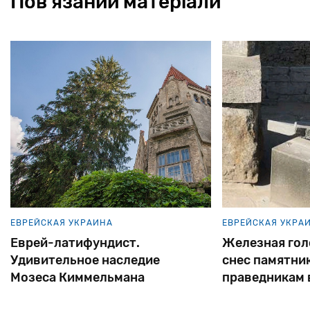
Пов'язаний матеріали
ЕВРЕЙСКАЯ УКРАИНА
ЕВРЕЙСКАЯ УКРА
Еврей-латифундист.
Железная голо
Удивительное наследие
снес памятни
Мозеса Киммельмана
праведникам 