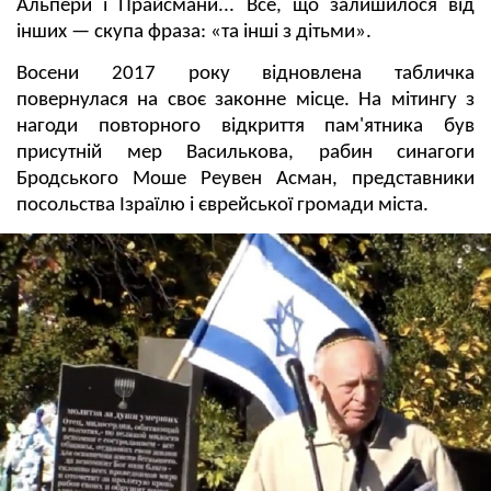
Альпери і Прайсмани... Все, що залишилося від
інших — скупа фраза: «та інші з дітьми».
Восени 2017 року відновлена табличка
повернулася на своє законне місце. На мітингу з
нагоди повторного відкриття пам'ятника був
присутній мер Василькова, рабин синагоги
Бродського Моше Реувен Асман, представники
посольства Ізраїлю і єврейської громади міста.