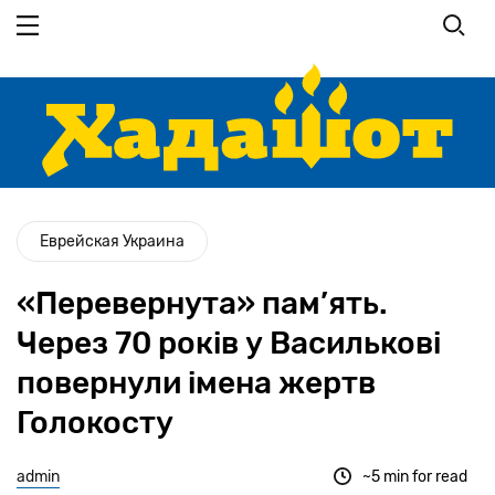
Перейти
до
основного
вмісту
Еврейская Украина
«Перевернута» пам’ять.
Через 70 років у Василькові
повернули імена жертв
Голокосту
admin
~5 min for read