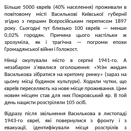
Більше 5000 євреїв (40% населення) проживали в
повітовому місті Василькові Київської губернії
згідно з першим Всеросійським переписом 1897
року. Сьогодні тут близько 100 євреїв — менше
0,02% городян. Причина цього настільки ж
зрозуміла, як і трагічна — погроми епохи
Громадянської війни і Голокост.
Німці окупували місто в серпні 1941-го. А
незабаром з'явилися оголошення: «Усім жидам
Василькова зібратися на критому ринку» (зараз на
цьому місці будинок культури). Ходили чутки, що
євреїв переселяють на нове місце проживання. Цим
новим місцем став для них Покровський яр. В той
день нацисти розстріляли 105 осіб.
Відразу після звільнення Василькова в листопаді
1943-го євреї, які повернулися з фронту і з
евакуації, ідентифікували місця розстрілів з