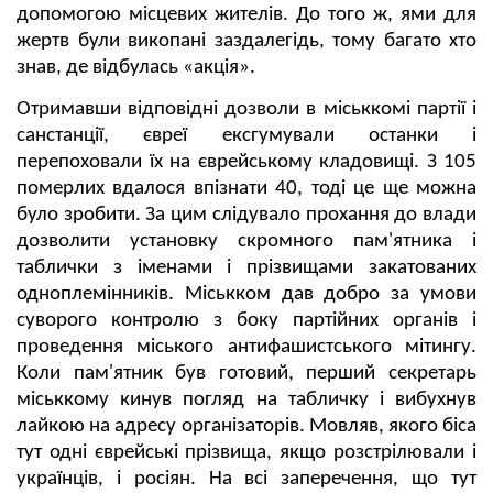
допомогою місцевих жителів. До того ж, ями для
жертв були викопані заздалегідь, тому багато хто
знав, де відбулась «акція».
Отримавши відповідні дозволи в міськкомі партії і
санстанції, євреї ексгумували останки і
перепоховали їх на єврейському кладовищі. З 105
померлих вдалося впізнати 40, тоді це ще можна
було зробити. За цим слідувало прохання до влади
дозволити установку скромного пам'ятника і
таблички з іменами і прізвищами закатованих
одноплемінників. Міськком дав добро за умови
суворого контролю з боку партійних органів і
проведення міського антифашистського мітингу.
Коли пам'ятник був готовий, перший секретарь
міськкому кинув погляд на табличку і вибухнув
лайкою на адресу організаторів. Мовляв, якого біса
тут одні єврейські прізвища, якщо розстрілювали і
українців, і росіян. На всі заперечення, що тут