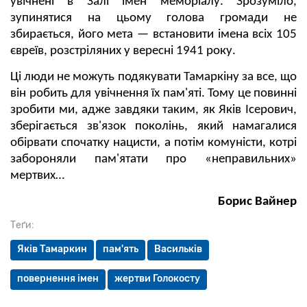
увічнені в Залі імен меморіалу. Зрозуміло,
зупинятися на цьому голова громади не
збирається, його мета — встановити імена всіх 105
євреїв, розстріляних у вересні 1941 року.
Ці люди не можуть подякувати Тамаркіну за все, що
він робить для увічнення їх пам'яті. Тому це повинні
зробити ми, адже завдяки таким, як Яків Ісерович,
зберігається зв'язок поколінь, який намагалися
обірвати спочатку нацисти, а потім комуністи, котрі
забороняли пам'ятати про «неправильних»
мертвих…
Борис Вайнер
Теґи:
Яків Тамаркин
пам'ять
Васильків
повернення імен
жертви Голокосту