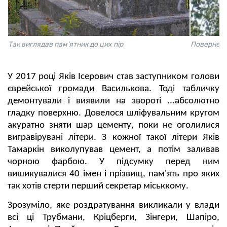
Так виглядав пам'ятник до цих пір
Повернені
У 2017 році Яків Ісерович став заступником голови
єврейської громади Василькова. Тоді табличку
демонтували і виявили на звороті ...абсолютно
гладку поверхню. Довелося шліфувальним кругом
акуратно зняти шар цементу, поки не оголилися
вигравірувані літери. З кожної такої літери Яків
Тамаркін виколупував цемент, а потім заливав
чорною фарбою. У підсумку перед ним
вишикувалися 40 імен і прізвищ, пам'ять про яких
так хотів стерти перший секретар міськкому.
Зрозуміло, яке роздратування викликали у влади
всі ці Трубмани, Кріцберги, Зінгери, Шапіро,