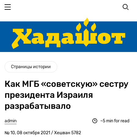
Перейти
к
основному
содержанию
Страницы истории
Как МГБ «советскую» сестру
президента Израиля
разрабатывало
admin
~5 min for read
№ 10, 08 октября 2021 / Хешван 5782