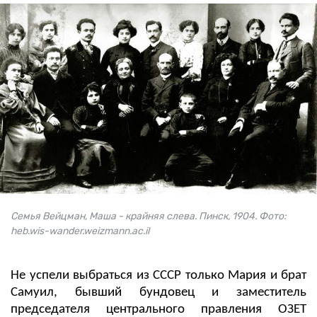
Семья Вейцман, Маша - крайняя слева. Пинск, 1904. Фото:
heb.wis-wander.weizmann.ac.il
Не успели выбраться из СССР только Мария и брат
Самуил, бывший бундовец и заместитель
председателя центрального правления ОЗЕТ