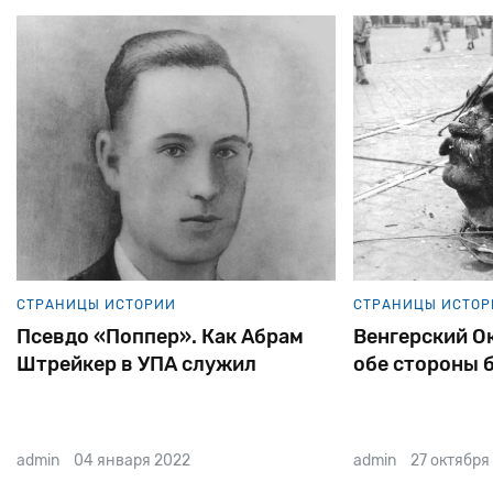
СТРАНИЦЫ ИСТОРИИ
СТРАНИЦЫ ИСТОР
Венгерский Октябрь. Евреи по
Как праведни
обе стороны баррикад
едва не стал
сталинского 
admin
27 октября 2021
admin
27 сентябр