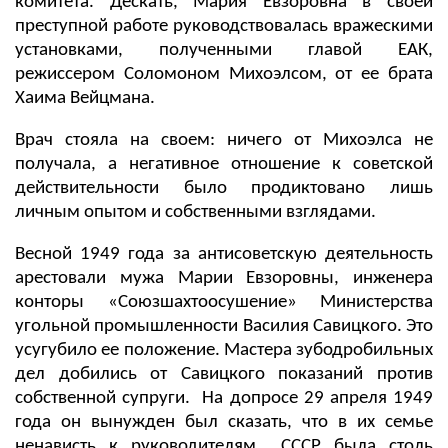
комитета. Дескать, Мария Евзоровна в своей
преступной работе руководствовалась вражескими
установками, полученными главой ЕАК,
режиссером Соломоном Михоэлсом, от ее брата
Хаима Вейцмана.
Врач стояла на своем: ничего от Михоэлса не
получала, а негативное отношение к советской
действительности было продиктовано лишь
личным опытом и собственными взглядами.
Весной 1949 года за антисоветскую деятельность
арестовали мужа Марии Евзоровны, инженера
конторы «Союзшахтоосушение» Министерства
угольной промышленности Василия Савицкого. Это
усугубило ее положение. Мастера зубодробильных
дел добились от Савицкого показаний против
собственной супруги. На допросе 29 апреля 1949
года он вынужден был сказать, что в их семье
ненависть к руководителям СССР была столь