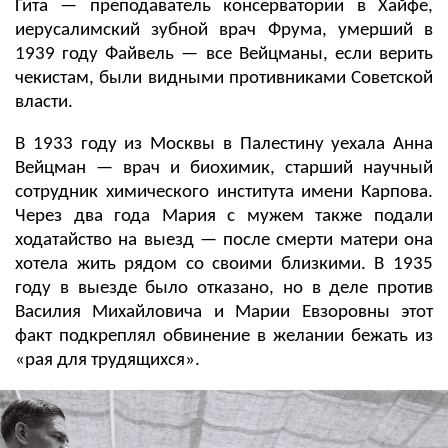
Гита — преподаватель консерватории в Хайфе,
иерусалимский зубной врач Фрума, умерший в
1939 году Файвель — все Вейцманы, если верить
чекистам, были видными противниками Советской
власти.
В 1933 году из Москвы в Палестину уехала Анна
Вейцман — врач и биохимик, старший научный
сотрудник химического института имени Карпова.
Через два года Мария c мужем также подали
ходатайство на выезд — после смерти матери она
хотела жить рядом со своими близкими. В 1935
году в выезде было отказано, но в деле против
Василия Михайловича и Марии Евзоровны этот
факт подкреплял обвинение в желании бежать из
«рая для трудящихся».